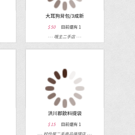
大耳狗背包/3成新
$ 50
目前還有
1
---
哦主二手店
---
MORE
洪川郡飲料提袋
$ 15
目前還有
1
---
好伶居二手商品循環店
---