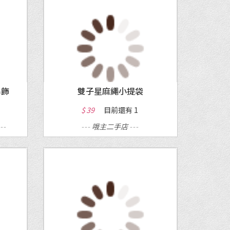
MORE
吊飾
雙子星麻繩小提袋
$ 39
目前還有
1
---
---
哦主二手店
---
MORE