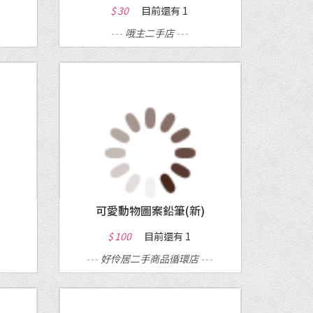
$ 30
目前還有
1
---
哦主二手店
---
MORE
可愛動物圖案鉛筆(新)
$ 100
目前還有
1
---
好伶居二手商品循環店
---