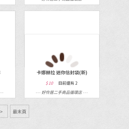
MORE
牌
卡娜赫拉 迷你信封袋(新)
$ 10
目前還有
2
---
---
好伶居二手商品循環店
---
>
最末頁