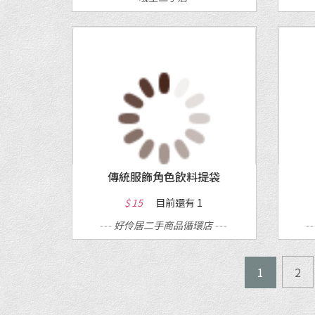
MORE
傳統服飾角色飲料提袋
$ 15
目前還有
1
---
好伶居二手商品循環店
---
-
1
2