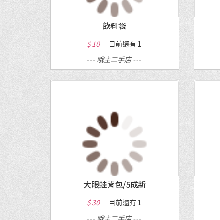
飲料袋
$ 10
目前還有
1
---
哦主二手店
---
MORE
大眼蛙背包/5成新
$ 30
目前還有
1
---
哦主二手店
---