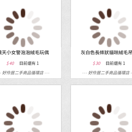
MORE
MORE
飛天小女警泡泡絨毛玩偶
灰白色長條狀貓咪絨毛
$ 40
目前還有
1
$ 30
目前還有
1
--
好伶居二手商品循環店
---
---
好伶居二手商品循環店
MORE
MORE