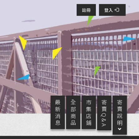
註冊
登入
最 新 消 息
全 部 商 品
市 集 店 鋪
寄 賣 Q & A
寄 賣 說 明