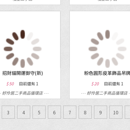
MORE
MORE
招財貓開運御守(新)
粉色圓形皮革飾品吊
$ 50
目前還有
1
$ 20
目前還有
1
--
好伶居二手商品循環店
---
---
好伶居二手商品循環店
3
4
5
6
7
8
9
10