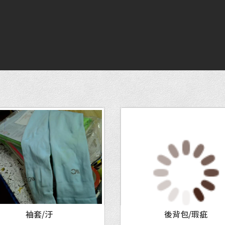
MORE
MORE
袖套/汙
後背包/瑕疵