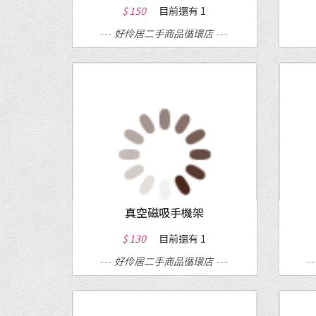
$ 150
目前還有
1
---
好伶居二手商品循環店
---
MORE
真空磁吸手機架
$ 130
目前還有
1
---
好伶居二手商品循環店
---
-