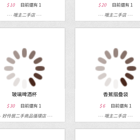
$ 10
目前還有
1
$ 20
目前還有
1
---
哦主二手店
---
---
哦主二手店
---
MORE
MORE
玻璃啤酒杯
香蕉摺疊袋
$ 30
目前還有
1
$ 6
目前還有
1
--
好伶居二手商品循環店
---
---
哦主二手店
---