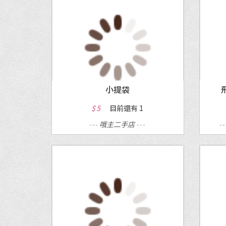
MORE
小提袋
$ 5
目前還有
1
---
哦主二手店
---
-
MORE