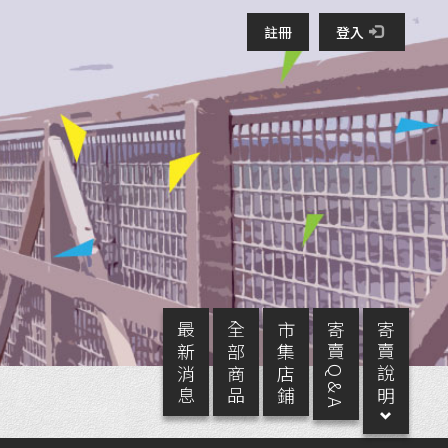
註冊
登入
最 新 消 息
全 部 商 品
市 集 店 鋪
寄 賣 Q & A
寄 賣 說 明