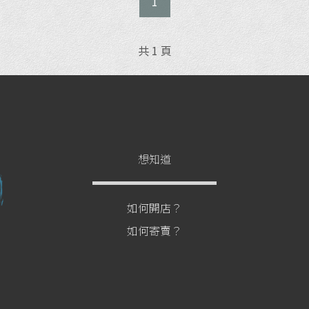
1
共 1 頁
想知道
如何開店？
如何寄賣？