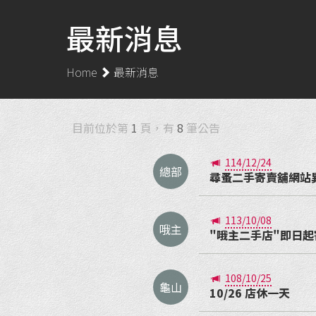
最新消息
Home
最新消息
目前位於第
1
頁，有
8
筆公告
114/12/24
總部
尋蚤二手寄賣舖網站異動公告
113/10/08
哦主
"哦主二手店"即日起
108/10/25
龜山
10/26 店休一天