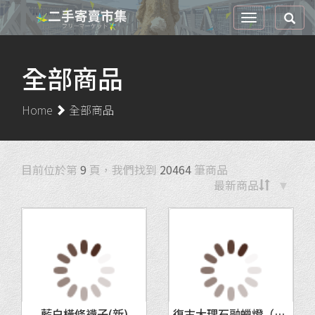
全部商品
Home
全部商品
目前位於第
9
頁，我們找到
20464
筆商品
最新商品
藍白橫條襪子(新)
復古大理石融蠟燈（含額外燈泡*1）