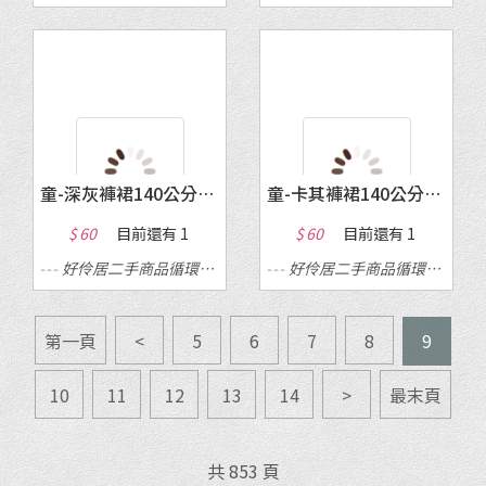
童-深灰褲裙140公分(新)
童-卡其褲裙140公分(新)
$ 60
目前還有
1
$ 60
目前還有
1
---
好伶居二手商品循環店
---
---
好伶居二手商品循環店
---
第一頁
<
5
6
7
8
9
10
11
12
13
14
>
最末頁
共 853 頁