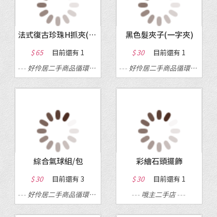
法式復古珍珠H抓夾(新)
黑色髮夾子(一字夾)
$ 65
目前還有
1
$ 30
目前還有
1
---
好伶居二手商品循環店
---
---
好伶居二手商品循環店
---
綜合氣球組/包
彩繪石頭擺飾
$ 30
目前還有
3
$ 30
目前還有
1
---
好伶居二手商品循環店
---
---
哦主二手店
---