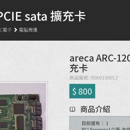
PCIE sata 擴充卡
3C電子
電腦周邊
areca ARC-12
充卡
商品編號:
I0000100012
$ 800
商品介紹
目前還有：
1
PCI Expressx1介面,內接 2