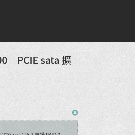
00 PCIE sata 擴
*Serial ATA II,支援 RAID 0,