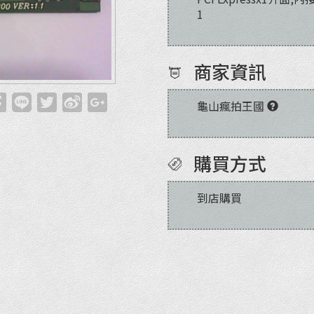
1
商家資訊
龜山瘋拍王國
購買方式
到店購買