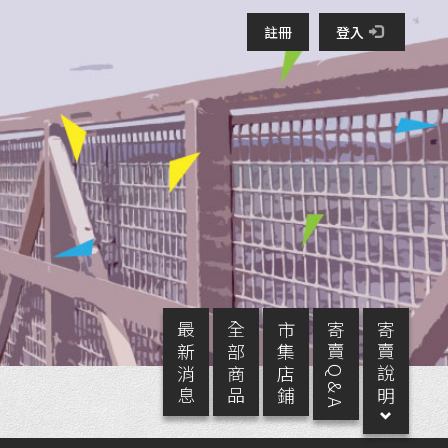
註冊
登入
最 新 消 息
全 部 商 品
市 集 店 鋪
寄 賣 Q & A
寄 賣 說 明